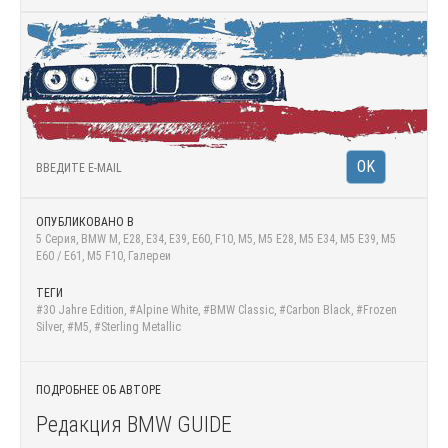
ОПУБЛИКОВАНО В
5 Серия
,
BMW M
,
E28
,
E34
,
E39
,
E60
,
F10
,
M5
,
M5 E28
,
M5 E34
,
M5 E39
,
M5
E60 / E61
,
M5 F10
,
Галереи
ТЕГИ
#30 Jahre Edition
,
#Alpine White
,
#BMW Classic
,
#Carbon Black
,
#Frozen
Silver
,
#M5
,
#Sterling Metallic
ПОДРОБНЕЕ ОБ АВТОРЕ
Редакция BMW GUIDE