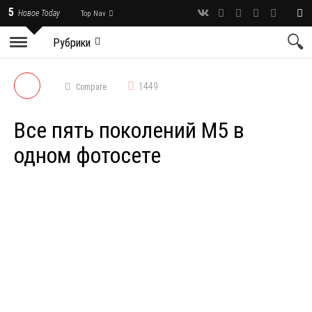
5
Новое Today
Top Nav
Рубрики
1449
Compare
Все пять поколений M5 в
одном фотосете