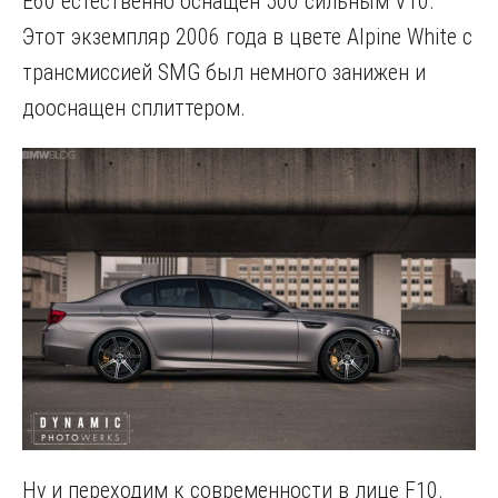
E60 естественно оснащен 500 сильным V10.
Этот экземпляр 2006 года в цвете Alpine White с
трансмиссией SMG был немного занижен и
дооснащен сплиттером.
Ну и переходим к современности в лице F10.