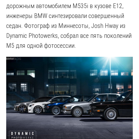
дорожным автомобилем M535i в кузове E12,
инженеры BMW синтезировали совершенный
седан. Фотограф из Миннесоты, Josh Hway из
Dynamic Photowerks, собрал все пять поколений
M5 для одной фотосессии.