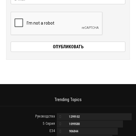
Trending Topics
Руководства
1299102
5 Серия
1099588
E34
906844