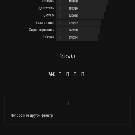
История
496080
Двигатели
481329
BMW M
420045
База знаний
373287
Характеристики
363988
3 Серия
331214
Follow Us
Попробуйте другой фильтр