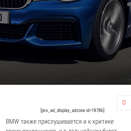
[pro_ad_display_adzone id=18786]
BMW также прислушивается и к критике