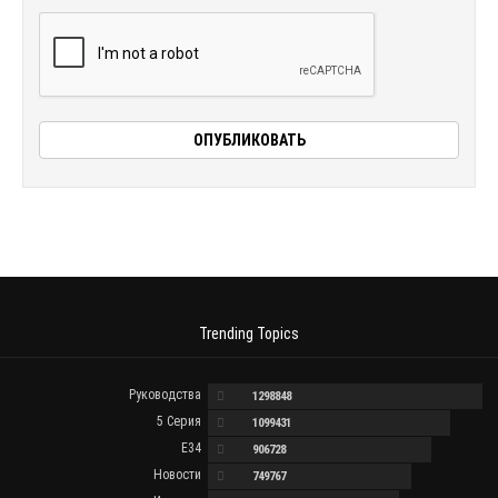
Trending Topics
Руководства
1298848
5 Серия
1099431
E34
906728
Новости
749767