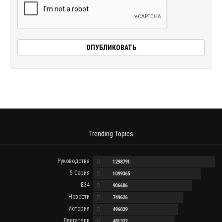
Trending Topics
Руководства
1298791
5 Серия
1099365
E34
906686
Новости
749626
История
496039
Двигатели
481322