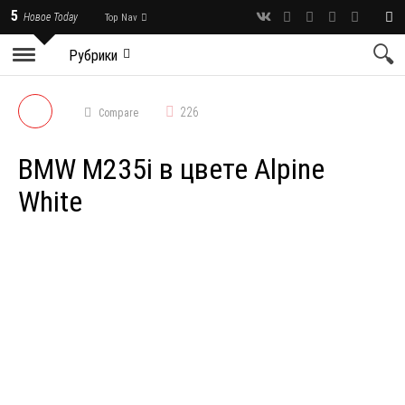
5
Новое Today
Top Nav
Рубрики
226
Compare
BMW M235i в цвете Alpine
White