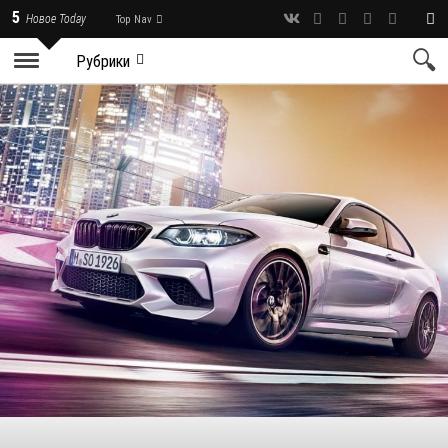
5
Новое Today
Top Nav
Рубрики