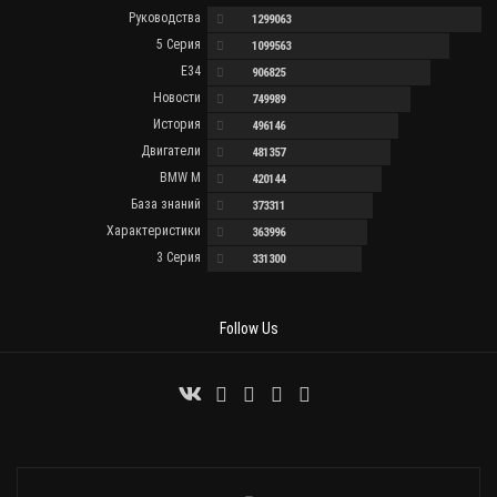
Руководства
1299063
5 Серия
1099563
E34
906825
Новости
749989
История
496146
Двигатели
481357
BMW M
420144
База знаний
373311
Характеристики
363996
3 Серия
331300
Follow Us