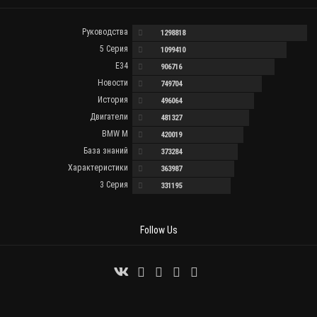
Руководства
1298818
5 Серия
1099410
E34
906716
Новости
749704
История
496064
Двигатели
481327
BMW M
420019
База знаний
373284
Характеристики
363987
3 Серия
331195
Follow Us