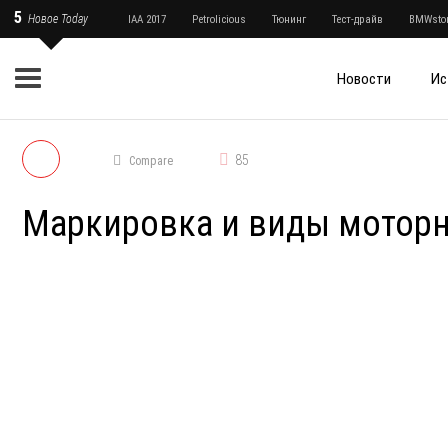
5
Новое Today
IAA 2017
Petrolicious
Тюнинг
Тест-драйв
BMWstor
Новости
Ис
85
Compare
Маркировка и виды моторн