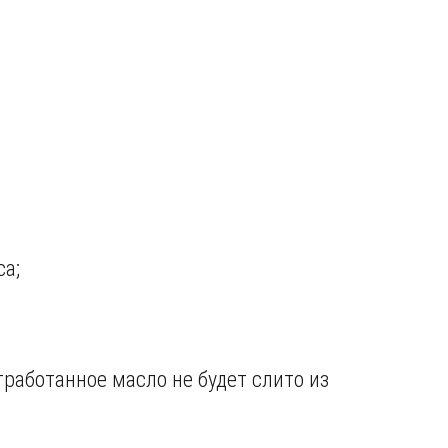
а;
тработанное масло не будет слито из