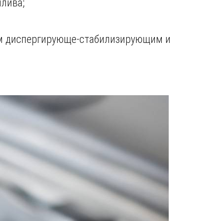
плива;
им диспергирующе-стабилизирующим и