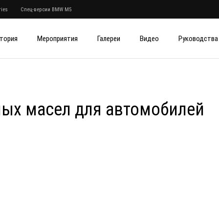
ies
Спец-версии BMW M5
тория
Мероприятия
Галереи
Видео
Руководства
ых масел для автомобилей