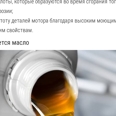
лоты, которые образуются во время сгорания то
озии;
стоту деталей мотора благодаря высоким моющ
м свойствам.
ется масло