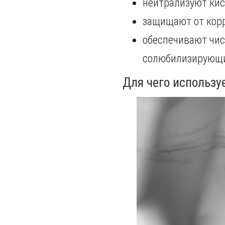
нейтрализуют кис
защищают от корр
обеспечивают чи
солюбилизирующи
Для чего использу